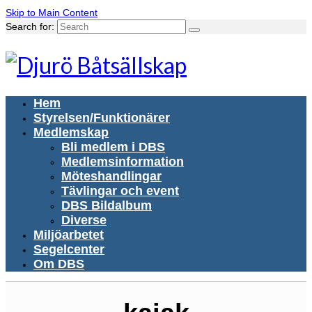
Skip to Main Content
Search for:
Hem
Styrelsen/Funktionärer
Medlemskap
Bli medlem i DBS
Medlemsinformation
Möteshandlingar
Tävlingar och event
DBS Bildalbum
Diverse
Miljöarbetet
Segelcenter
Om DBS