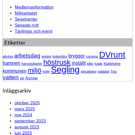
Medlemsinformation
Miljöarbetet
Segelcenter
Senaste nytt
Tävlingar och event
Etiketter
DVrunt
arbetsdag
bryggor
alkohol
avlopp
bottenfärg
coronna
höstrusk
hamnen
inställt
havsstulpaner
jollar
kajak
Klubbholme
Segling
miljö
kommunen
möte
sjösättning
städdag
Tips
vatten
vin
Årsmöte
Inläggsarkiv
oktober 2025
mars 2025
maj 2024
september 2023
augusti 2023
juni 2023