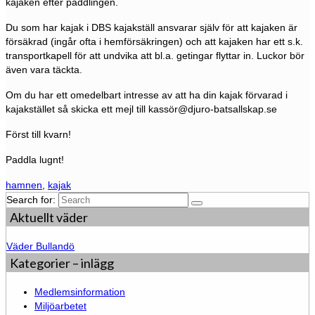
kajaken efter paddlingen.
Du som har kajak i DBS kajakställ ansvarar själv för att kajaken är
försäkrad (ingår ofta i hemförsäkringen) och att kajaken har ett s.k.
transportkapell för att undvika att bl.a. getingar flyttar in. Luckor bör
även vara täckta.
Om du har ett omedelbart intresse av att ha din kajak förvarad i
kajakstället så skicka ett mejl till kassör@djuro-batsallskap.se
Först till kvarn!
Paddla lugnt!
hamnen
,
kajak
Search for:
Aktuellt väder
Väder Bullandö
Kategorier – inlägg
Medlemsinformation
Miljöarbetet