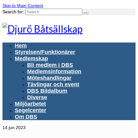
Skip to Main Content
Search for:
Hem
Styrelsen/Funktionärer
Medlemskap
Bli medlem i DBS
Medlemsinformation
Möteshandlingar
Tävlingar och event
DBS Bildalbum
Diverse
Miljöarbetet
Segelcenter
Om DBS
14
jun 2023