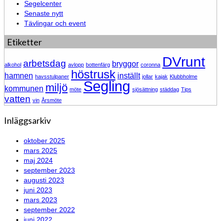
Segelcenter
Senaste nytt
Tävlingar och event
Etiketter
DVrunt
arbetsdag
bryggor
alkohol
avlopp
bottenfärg
coronna
höstrusk
hamnen
inställt
havsstulpaner
jollar
kajak
Klubbholme
Segling
miljö
kommunen
möte
sjösättning
städdag
Tips
vatten
vin
Årsmöte
Inläggsarkiv
oktober 2025
mars 2025
maj 2024
september 2023
augusti 2023
juni 2023
mars 2023
september 2022
juni 2022