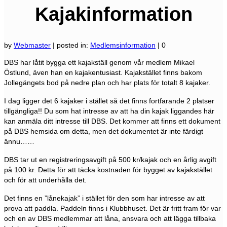
Kajakinformation
by
Webmaster
|
posted in:
Medlemsinformation
|
0
DBS har låtit bygga ett kajakställ genom vår medlem Mikael
Östlund, även han en kajakentusiast. Kajakstället finns bakom
Jollegängets bod på nedre plan och har plats för totalt 8 kajaker.
I dag ligger det 6 kajaker i stället så det finns fortfarande 2 platser
tillgängliga!! Du som hat intresse av att ha din kajak liggandes här
kan anmäla ditt intresse till DBS. Det kommer att finns ett dokument
på DBS hemsida om detta, men det dokumentet är inte färdigt
ännu……
DBS tar ut en registreringsavgift på 500 kr/kajak och en årlig avgift
på 100 kr. Detta för att täcka kostnaden för bygget av kajakstället
och för att underhålla det.
Det finns en ”lånekajak” i stället för den som har intresse av att
prova att paddla. Paddeln finns i Klubbhuset. Det är fritt fram för var
och en av DBS medlemmar att låna, ansvara och att lägga tillbaka