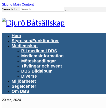
Skip to Main Content
Search for:
Hem
Styrelsen/Funktionärer
Medlemskap
Bli medlem i DBS
Medlemsinformation
Möteshandlingar
Tävlingar och event
DBS Bildalbum
Diverse
Miljöarbetet
Segelcenter
Om DBS
20
maj 2024