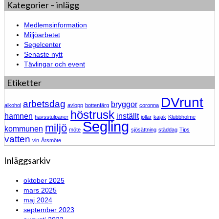
Kategorier – inlägg
Medlemsinformation
Miljöarbetet
Segelcenter
Senaste nytt
Tävlingar och event
Etiketter
DVrunt
arbetsdag
bryggor
alkohol
avlopp
bottenfärg
coronna
höstrusk
hamnen
inställt
havsstulpaner
jollar
kajak
Klubbholme
Segling
miljö
kommunen
möte
sjösättning
städdag
Tips
vatten
vin
Årsmöte
Inläggsarkiv
oktober 2025
mars 2025
maj 2024
september 2023