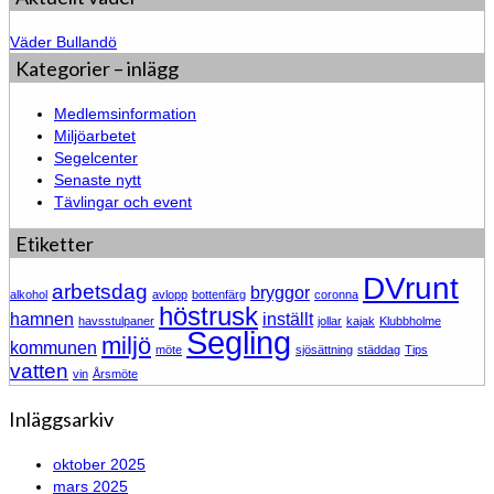
Väder Bullandö
Kategorier – inlägg
Medlemsinformation
Miljöarbetet
Segelcenter
Senaste nytt
Tävlingar och event
Etiketter
DVrunt
arbetsdag
bryggor
alkohol
avlopp
bottenfärg
coronna
höstrusk
hamnen
inställt
havsstulpaner
jollar
kajak
Klubbholme
Segling
miljö
kommunen
möte
sjösättning
städdag
Tips
vatten
vin
Årsmöte
Inläggsarkiv
oktober 2025
mars 2025