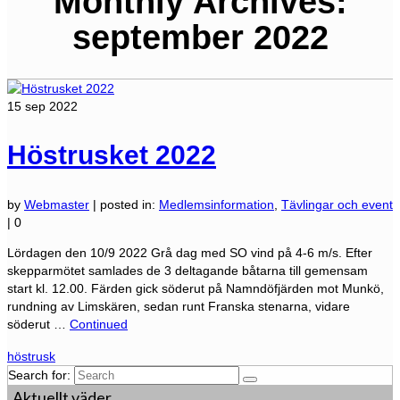
Monthly Archives:
september 2022
15
sep 2022
Höstrusket 2022
by
Webmaster
|
posted in:
Medlemsinformation
,
Tävlingar och event
|
0
Lördagen den 10/9 2022 Grå dag med SO vind på 4-6 m/s. Efter
skepparmötet samlades de 3 deltagande båtarna till gemensam
start kl. 12.00. Färden gick söderut på Namndöfjärden mot Munkö,
rundning av Limskären, sedan runt Franska stenarna, vidare
söderut …
Continued
höstrusk
Search for:
Aktuellt väder