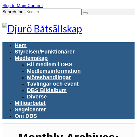
Skip to Main Content
Search for:
Hem
Styrelsen/Funktionärer
Medlemskap
Bli medlem i DBS
Medlemsinformation
Möteshandlingar
Tävlingar och event
DBS Bildalbum
Diverse
Miljöarbetet
Segelcenter
Om DBS