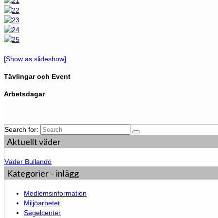
[Show as slideshow]
Tävlingar och Event
Arbetsdagar
Search for:
Aktuellt väder
Väder Bullandö
Kategorier – inlägg
Medlemsinformation
Miljöarbetet
Segelcenter