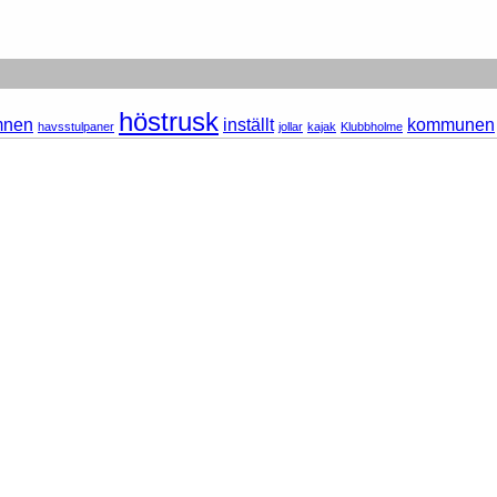
höstrusk
mnen
inställt
kommunen
havsstulpaner
jollar
kajak
Klubbholme