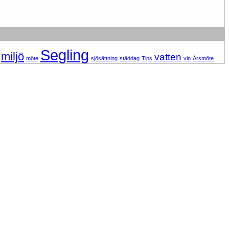
Segling
miljö
vatten
möte
sjösättning
städdag
Tips
vin
Årsmöte