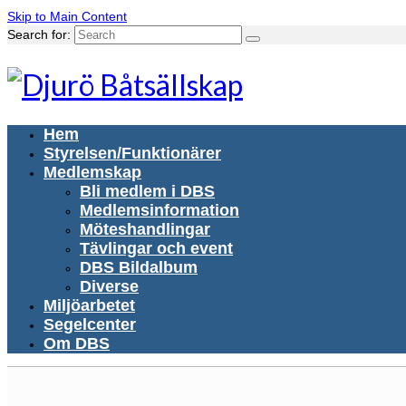
Skip to Main Content
Search for:
Hem
Styrelsen/Funktionärer
Medlemskap
Bli medlem i DBS
Medlemsinformation
Möteshandlingar
Tävlingar och event
DBS Bildalbum
Diverse
Miljöarbetet
Segelcenter
Om DBS