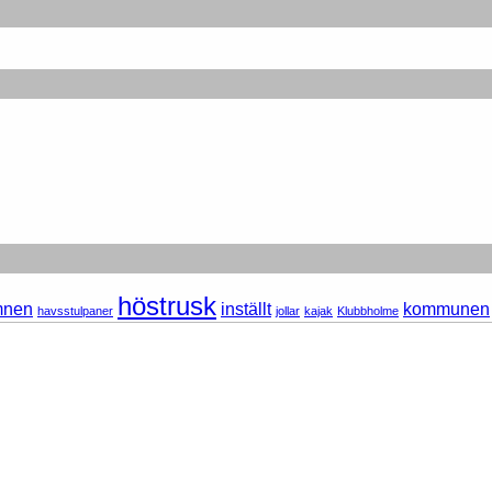
höstrusk
mnen
inställt
kommunen
havsstulpaner
jollar
kajak
Klubbholme