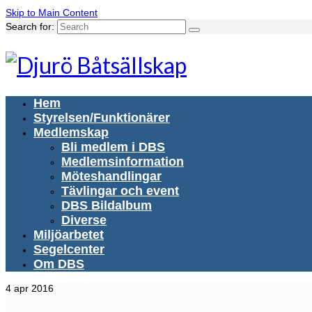
Skip to Main Content
Search for:
Hem
Styrelsen/Funktionärer
Medlemskap
Bli medlem i DBS
Medlemsinformation
Möteshandlingar
Tävlingar och event
DBS Bildalbum
Diverse
Miljöarbetet
Segelcenter
Om DBS
4
apr 2016