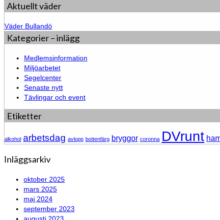
Aktuellt väder
Väder Bullandö
Kategorier – inlägg
Medlemsinformation
Miljöarbetet
Segelcenter
Senaste nytt
Tävlingar och event
Etiketter
DVrunt
arbetsdag
bryggor
ha
alkohol
avlopp
bottenfärg
coronna
Inläggsarkiv
oktober 2025
mars 2025
maj 2024
september 2023
augusti 2023