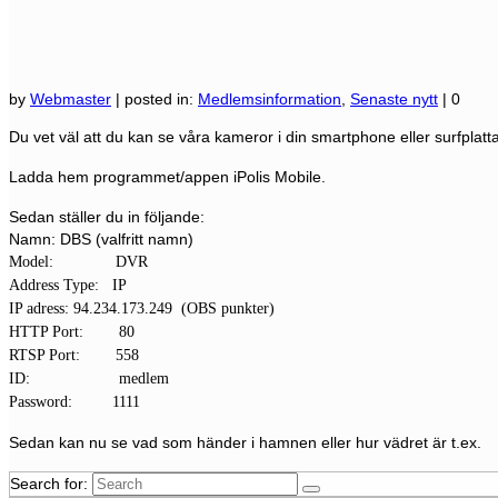
by
Webmaster
|
posted in:
Medlemsinformation
,
Senaste nytt
|
0
Du vet väl att du kan se våra kameror i din smartphone eller surfplatt
Ladda hem programmet/appen iPolis Mobile.
Sedan ställer du in följande:
Namn: DBS (valfritt namn)
Model: DVR
Address Type: IP
IP adress:
94.234.173.249 (OBS punkter)
HTTP Port: 80
RTSP Port: 558
ID: medlem
Password: 1111
Sedan kan nu se vad som händer i hamnen eller hur vädret är t.ex.
Search for: