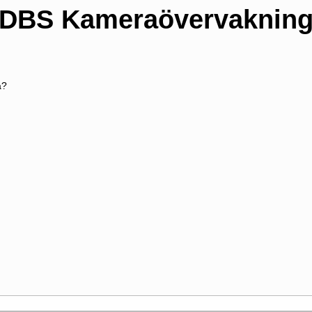
DBS Kameraövervaknin
a?