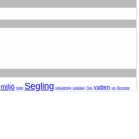
Segling
miljö
vatten
möte
sjösättning
städdag
Tips
vin
Årsmöte